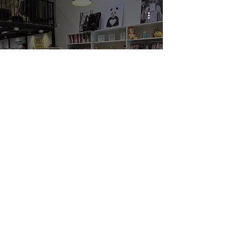
Peça Rara, brechó da
Deborah Secco - Itaim
(Zona Sul, SP)