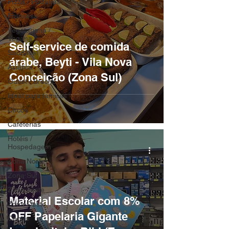
Pizza / Pizzarias
Francesa
Vegetariana /
Vegana
Self-service de comida
Saudável
árabe, Beyti - Vila Nova
Asiática
Conceição (Zona Sul)
Outlet / Brechó
Ideal para famílias
Circos
Cafeterias
Hotéis /
Hospedagem
Zona Norte
Zona Sul
Zona Leste
Material Escolar com 8%
Zona Oeste
OFF Papelaria Gigante
Centro