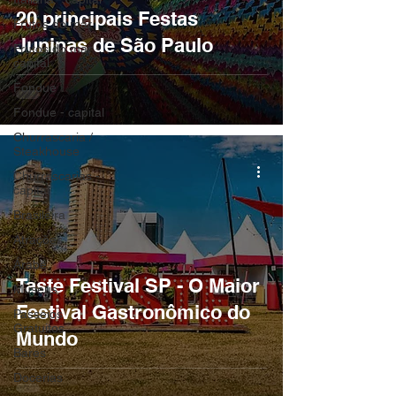
20 principais Festas
Frutos do mar
Juninas de São Paulo
Frutos do mar -
capital
Fondue
Fondue - capital
Churrascaria /
Steakhouse
Churrascarias -
capital
Brasileira
Atrações
Árabe
Taste Festival SP - O Maior
Museus
Festival Gastronômico do
Passeios
Gratuitos
Mundo
Bares
Docerias