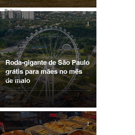
Confeitarias
Padarias
Atrações Infantis
Sorveterias
Culinária
Internacional
Contemporânea
Temáticos
Roda-gigante de São Paulo
Mexicana
grátis para mães no mês
Cafeterias
de maio
temátícas
Baladas e Casas
de Shows
Parques de
Diversão
Burgers /
Hamburguerias
Lanchonetes