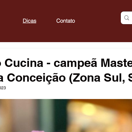
Dicas
Contato
 Cucina - campeã Maste
a Conceição (Zona Sul, 
2023