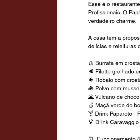
Esse é o restaurant
Profissionais. O Pap
verdadeiro charme.
A casa tem a propost
delícias e releituras
🥮 Burrata em crost
🥩 Filetto grelhado 
🐠 Robalo com crost
🐙 Polvo com mussel
🌋 Vulcano de choco
🍏 Maçã verde do b
🍸 Drink Paparoto -
🍹 Drink Caravaggio
⏰  Funcionamento (R