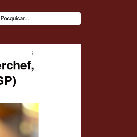
rchef,
SP)