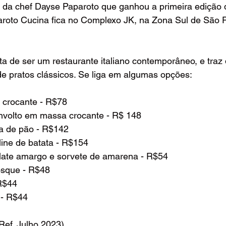
e da chef Dayse Paparoto que ganhou a primeira edição 
aroto Cucina fica no Complexo JK, na Zona Sul de São P
a de ser um restaurante italiano contemporâneo, e traz 
 de pratos clássicos. Se liga em algumas opções: 
a crocante - R$78
envolto em massa crocante - R$ 148
a de pão - R$142
ine de batata - R$154
late amargo e sorvete de amarena - R$54
osque - R$48
 R$44
 - R$44
ef. Julho 2023)