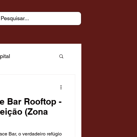
pital
ue - capital
e Bar Rooftop -
Árabe
eição (Zona
ias
ce Bar, o verdadeiro refúgio