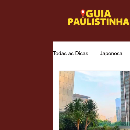
Todas as Dicas
Japonesa
Italiana - capital
Frutos 
Churrascaria / Steakhouse
Museus
Passeios Gratu