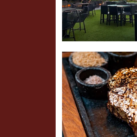
Atrações Infantis
Sorvet
Mexicana
Cafeterias te
Burgers / Hamburguerias