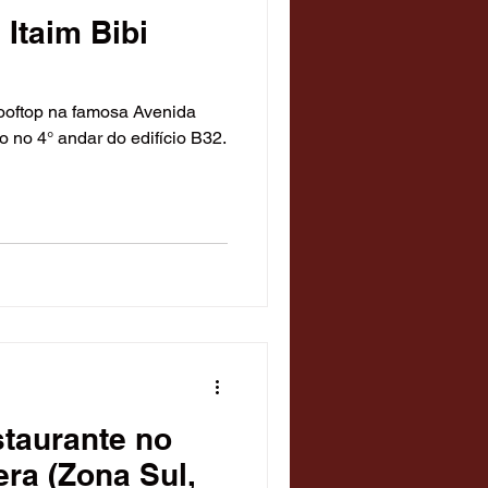
 Itaim Bibi
ooftop na famosa Avenida
do no 4° andar do edifício B32.
taurante no
era (Zona Sul,