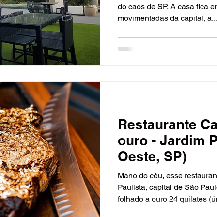
do caos de SP. A casa fica 
movimentadas da capital, a..
erias
Culinária Internacional
Contemporânea
mátícas
Baladas e Casas de Shows
Parques de
Restaurante Ca
ouro - Jardim P
Oeste, SP)
Mano do céu, esse restauran
Paulista, capital de São Pau
folhado a ouro 24 quilates (ún