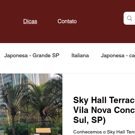
Dicas
Contato
Japonesa - Grande SP
Italiana
Japonesa - ca
do mar
Frutos do mar - capital
Fondue
Fond
Sky Hall Terrac
Churrascarias - capital
Brasileira
Atrações
Vila Nova Conc
Sul, SP)
itos
Bares
Docerias
Confeitarias
Padar
Conhecemos o Sky Hall Terra