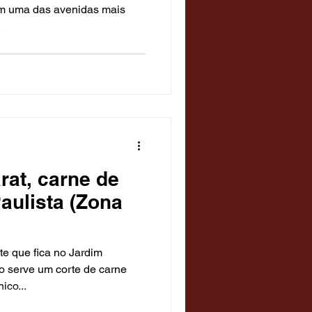
em uma das avenidas mais
.
Temáticos
 Diversão
rat, carne de
aulista (Zona
te que fica no Jardim
lo serve um corte de carne
ico...