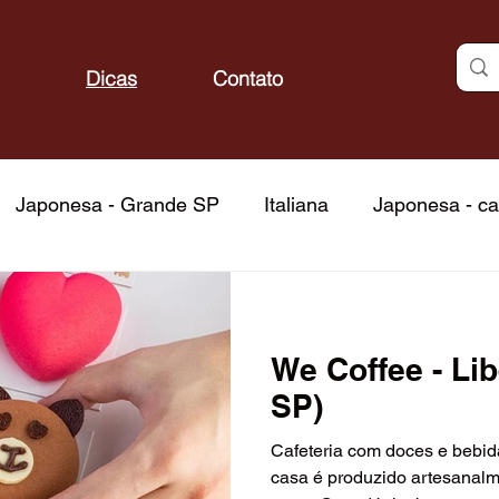
Dicas
Contato
Japonesa - Grande SP
Italiana
Japonesa - ca
do mar
Frutos do mar - capital
Fondue
Fond
We Coffee - Li
Churrascarias - capital
Brasileira
Atrações
SP)
Cafeteria com doces e bebida
itos
Bares
Docerias
Confeitarias
Padar
casa é produzido artesanalme