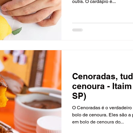
outra. O cardápio é...
erias
Culinária Internacional
Contemporânea
mátícas
Baladas e Casas de Shows
Parques de
Cenoradas, tud
cenoura - Itaim
SP)
O Cenoradas é o verdadeiro 
bolo de cenoura. Eles são a 
em bolo de cenoura do...