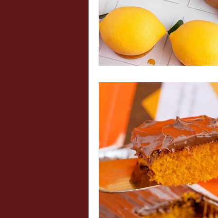
Atrações Infantis
Sorvet
Mexicana
Cafeterias te
Burgers / Hamburguerias