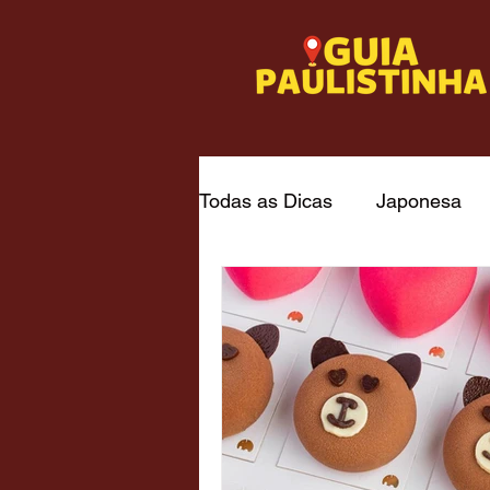
Todas as Dicas
Japonesa
Italiana - capital
Frutos 
Churrascaria / Steakhouse
Museus
Passeios Gratu