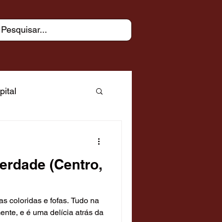
pital
ue - capital
berdade (Centro,
Árabe
s coloridas e fofas. Tudo na
ias
nte, e é uma delícia atrás da