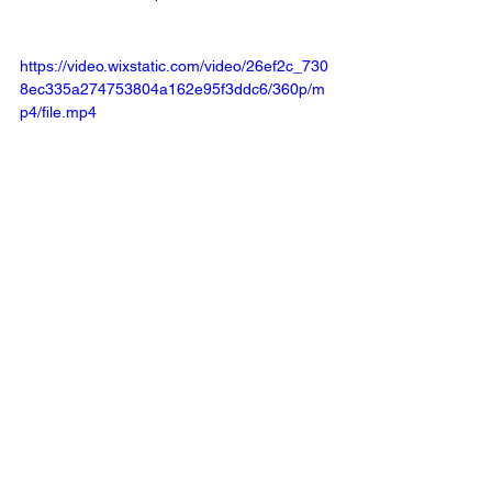
https://video.wixstatic.com/video/26ef2c_730
8ec335a274753804a162e95f3ddc6/360p/m
p4/file.mp4
Docerias
Confeitarias
Zona Oeste
Ver tudo