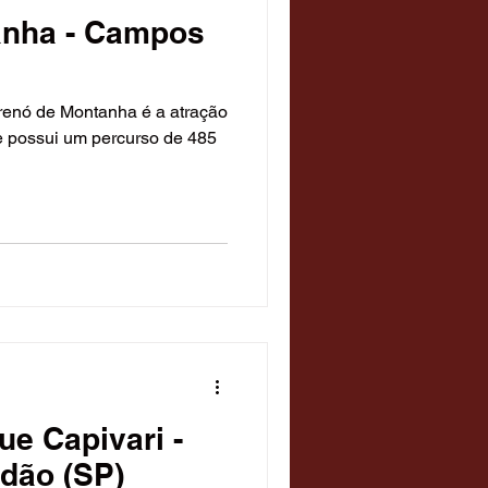
anha - Campos
renó de Montanha é a atração
le possui um percurso de 485
ue Capivari -
dão (SP)