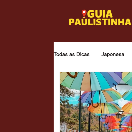
Todas as Dicas
Japonesa
Italiana - capital
Frutos 
Churrascaria / Steakhouse
Museus
Passeios Gratu