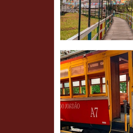
Atrações Infantis
Sorvet
Mexicana
Cafeterias te
Burgers / Hamburguerias