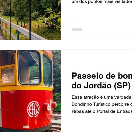
um dos pontos mais visitados
erias
Culinária Internacional
Contemporânea
mátícas
Baladas e Casas de Shows
Parques de
Passeio de bo
do Jordão (SP)
Essa atração é uma verdadei
Bondinho Turístico percorre 
Ribas até o Portal de Entrada