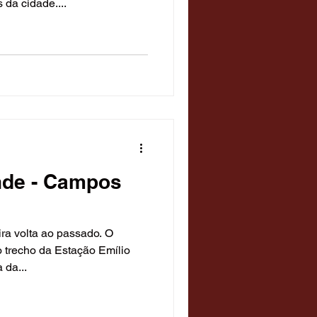
 da cidade....
Temáticos
 Diversão
nde - Campos
ra volta ao passado. O
o trecho da Estação Emílio
 da...