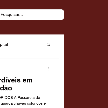
pital
ue - capital
rdíveis em
Árabe
rdão
IDOS A Passarela de
ias
 guarda chuvas coloridos é