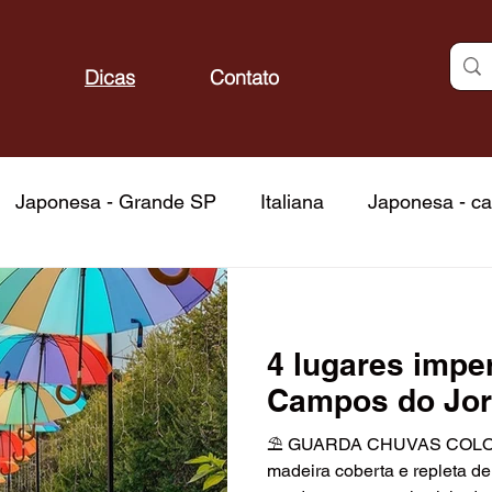
Dicas
Contato
Japonesa - Grande SP
Italiana
Japonesa - ca
do mar
Frutos do mar - capital
Fondue
Fond
4 lugares impe
Churrascarias - capital
Brasileira
Atrações
Campos do Jo
⛱️ GUARDA CHUVAS COLOR
itos
Bares
Docerias
Confeitarias
Padar
madeira coberta e repleta de