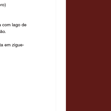
ro) 
a com lago de 
ão.
ta em zigue-