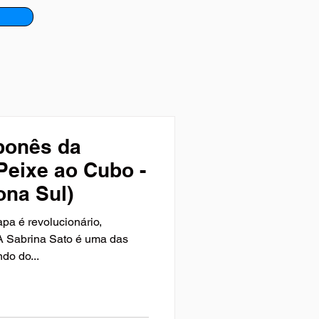
ponês da
Peixe ao Cubo -
ona Sul)
apa é revolucionário,
 A Sabrina Sato é uma das
do do...