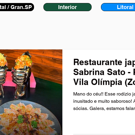
tal / Gran.SP
Interior
Litoral
Restaurante ja
Sabrina Sato - 
Vila Olímpia (Z
Mano do céu!! Esse rodízio j
inusitado e muito saboroso!
sócias. Galera, estamos falan