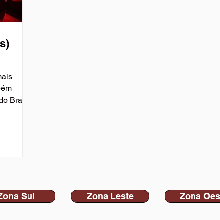
s)
mais
mbém
o Brasil.
.
Zona Sul
Zona Leste
Zona Oes