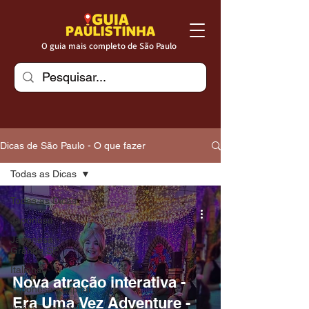
O guia mais completo de São Paulo
Dicas de São Paulo - O que fazer
Todas as Dicas
Todas as Dicas
Japonesa
Japonesa -
Grande SP
Italiana
Nova atração interativa -
Japonesa - capital
Era Uma Vez Adventure -
Italiana - capital