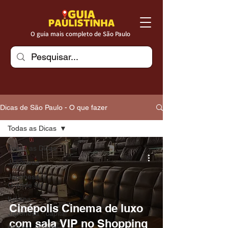
O guia mais completo de São Paulo
Dicas de São Paulo - O que fazer
Todas as Dicas
Todas as Dicas
Japonesa
Japonesa -
Grande SP
Italiana
Cinépolis Cinema de luxo
Japonesa - capital
com sala VIP no Shopping
Italiana - capital