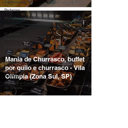
Confeitarias
Padarias
Atrações Infantis
Sorveterias
Culinária
Internacional
Contemporânea
Temáticos
Mania de Churrasco, buffet
Mexicana
por quilo e churrasco - Vila
Cafeterias
Olímpia (Zona Sul, SP)
temátícas
Baladas e Casas
de Shows
Parques de
Diversão
Burgers /
Hamburguerias
Lanchonetes