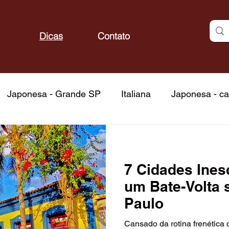
Dicas
Contato
Japonesa - Grande SP
Italiana
Japonesa - ca
do mar
Frutos do mar - capital
Fondue
Fond
7 Cidades Ines
Churrascarias - capital
Brasileira
Atrações
um Bate-Volta 
Paulo
itos
Bares
Docerias
Confeitarias
Padar
Cansado da rotina frenética