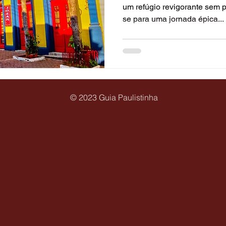
um refúgio revigorante sem pr
se para uma jornada épica...
erias
Culinária Internacional
Contemporânea
mátícas
Baladas e Casas de Shows
Parques de
© 2023 Guia Paulistinha