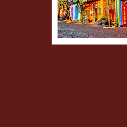
Atrações Infantis
Sorvet
Mexicana
Cafeterias te
Burgers / Hamburguerias