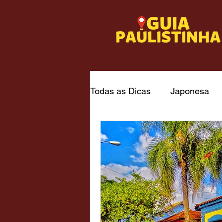
Todas as Dicas
Japonesa
Italiana - capital
Frutos 
Churrascaria / Steakhouse
Museus
Passeios Gratu