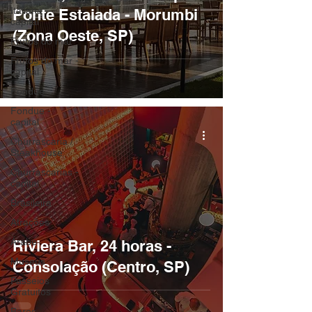
Italiana -
Ponte Estaiada - Morumbi
capital
(Zona Oeste, SP)
Frutos do mar
Frutos do mar -
capital
Fondue
Fondue -
capital
Churrascaria /
Steakhouse
Churrascarias -
capital
Brasileira
Atrações
Árabe
Riviera Bar, 24 horas -
Museus
Consolação (Centro, SP)
Passeios
Gratuitos
Bares