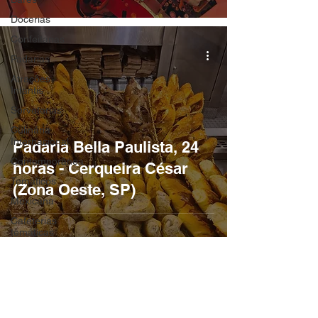
Docerias
Confeitarias
Padarias
Atrações
Infantis
Sorveterias
Culinária
Internacional
Padaria Bella Paulista, 24
Contemporânea
horas - Cerqueira César
Temáticos
(Zona Oeste, SP)
Mexicana
Cafeterias
temátícas
Baladas e
Casas de
Shows
Parques de
Diversão