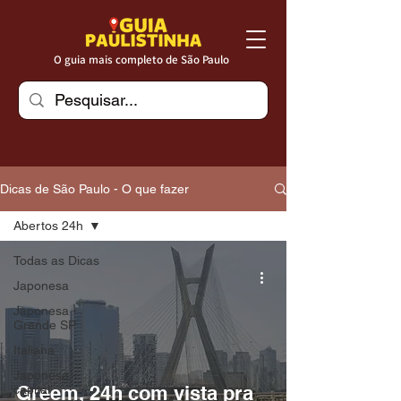
O guia mais completo de São Paulo
Dicas de São Paulo - O que fazer
Abertos 24h
Todas as Dicas
Japonesa
Japonesa -
Grande SP
Italiana
Japonesa -
Greem, 24h com vista pra
capital