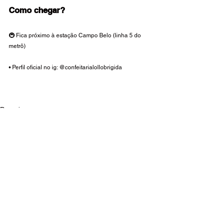
Como chegar?
🚇 Fica próximo à estação Campo Belo (linha 5 do 
metrô)
• Perfil oficial no ig: @confeitarialollobrigida
Docerias
Confeitarias
Cafeterias
Ver tudo
Posts recentes