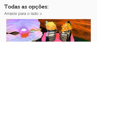
Todas as opções:
Arraste para o lado >
Restaurante japonês da Sabrina
Sato - Peixe ao Cubo - Vila Olímpia
(Zona Sul)
Mano do céu!! Esse rodízio japa é
revolucionário, inusitado e muito saboroso!
A Sabrina Sato é uma das sócias. Galera,
estamos falando do...