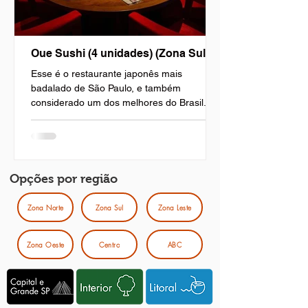
Oue Sushi (4 unidades) (Zona Sul)
Esse é o restaurante japonês mais
badalado de São Paulo, e também
considerado um dos melhores do Brasil. O
OUE SUSHI é sinônimo de...
Opções por região
Zona Norte
Zona Sul
Zona Leste
Zona Oeste
Centro
ABC