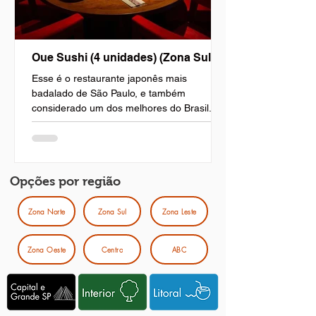
Oue Sushi (4 unidades) (Zona Sul)
Esse é o restaurante japonês mais
badalado de São Paulo, e também
considerado um dos melhores do Brasil. O
OUE SUSHI é sinônimo de...
Opções por região
Zona Norte
Zona Sul
Zona Leste
Zona Oeste
Centro
ABC