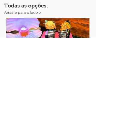
Todas as opções:
Arraste para o lado >
Restaurante japonês da Sabrina
Sato - Peixe ao Cubo - Vila Olímpia
(Zona Sul)
Mano do céu!! Esse rodízio japa é
revolucionário, inusitado e muito saboroso!
A Sabrina Sato é uma das sócias. Galera,
estamos falando do...