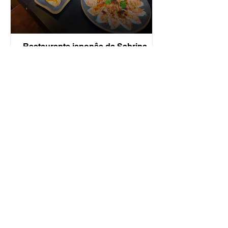
Restaurante japonês da Sabrina
Sato - Peixe ao Cubo - Vila Olímpia
(Zona Sul)
Mano do céu!! Esse rodízio japa é
revolucionário, inusitado e muito saboroso!
A Sabrina Sato é uma das sócias. Galera,
estamos falando do...
Ver mais
© 2023 Guia Paulistinha