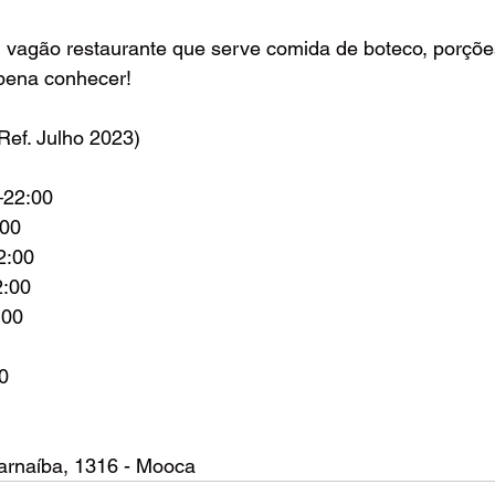
agão restaurante que serve comida de boteco, porções
 pena conhecer! 
ef. Julho 2023)
–22:00 
:00 
2:00 
2:00 
:00 
 
0 
arnaíba, 1316 - Mooca 