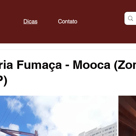
Dicas
Contato
ria Fumaça - Mooca (Zo
P)