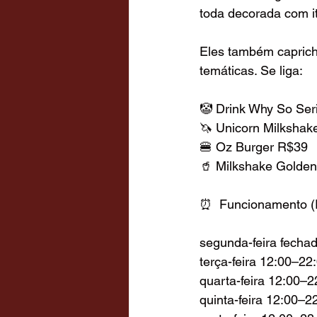
toda decorada com it
Eles também caprich
temáticas. Se liga:
🤡 Drink Why So Ser
🦄 Unicorn Milkshak
🍔 Oz Burger R$39
🥤 Milkshake Golden
⏰  Funcionamento (R
segunda-feira fechad
terça-feira 12:00–22
quarta-feira 12:00–2
quinta-feira 12:00–2