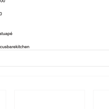
:00 
 
0 
Tatuapé
ircusbarekitchen