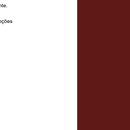
te. 
pções 