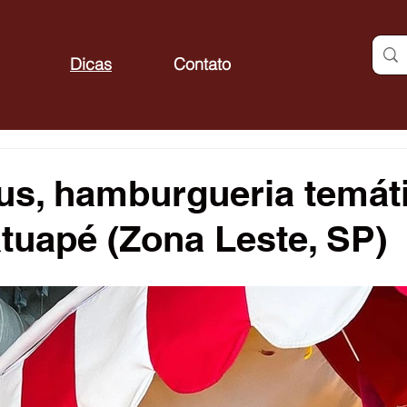
Dicas
Contato
us, hamburgueria temát
Tatuapé (Zona Leste, SP)