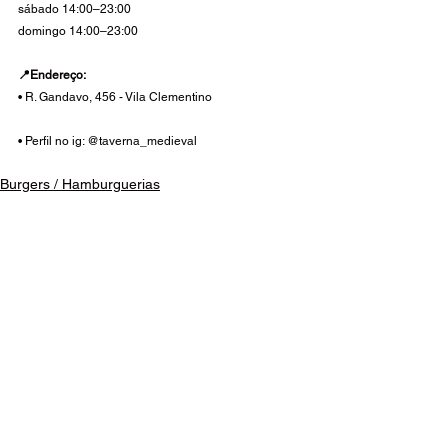
sábado 14:00–23:00
domingo 14:00–23:00 
📍Endereço:
• R. Gandavo, 456 - Vila Clementino
• Perfil no ig: @taverna_medieval
Burgers / Hamburguerias
Temáticos
Lanchonetes
Ver tudo
Posts recentes