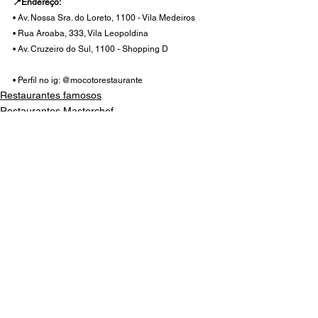
📍Endereço:
• Av. Nossa Sra. do Loreto, 1100 - Vila Medeiros
• Rua Aroaba, 333, Vila Leopoldina
• Av. Cruzeiro do Sul, 1100 - Shopping D
• Perfil no ig: @mocotorestaurante
Restaurantes famosos
Restaurantes Masterchef
Restaurantes Michelin
Ver tudo
Posts recentes