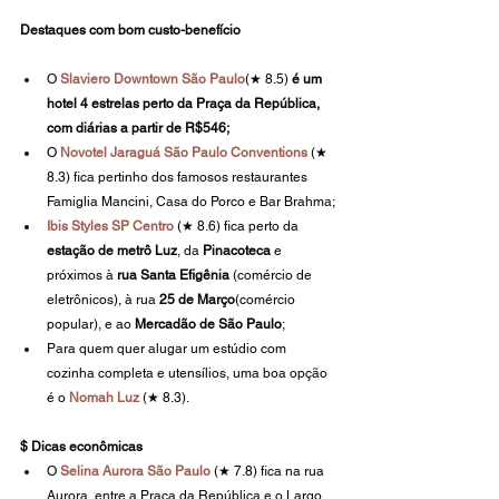
Destaques com bom custo-benefício
O 
Slaviero Downtown São Paulo
(★ 8.5)
 é um 
hotel 4 estrelas perto da Praça da República, 
com diárias a partir de R$546;
O 
Novotel Jaraguá São Paulo Conventions
 (★ 
8.3) fica pertinho dos famosos restaurantes 
Famiglia Mancini, Casa do Porco e Bar Brahma;
Ibis Styles SP Centro
 (★ 8.6) fica perto da 
estação de metrô Luz
, da 
Pinacoteca
 e 
próximos à 
rua Santa Efigênia
 (comércio de 
eletrônicos), à rua 
25 de Março
(comércio 
popular), e ao 
Mercadão de São Paulo
;
Para quem quer alugar um estúdio com 
cozinha completa e utensílios, uma boa opção 
é o 
Nomah Luz
 (★ 8.3).
$ Dicas econômicas
O
 Selina Aurora São Paulo
 (★ 7.8) fica na rua 
Aurora, entre a Praça da República e o Largo 