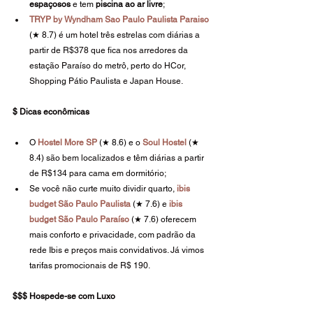
espaçosos
 e tem 
piscina ao ar livre
;
TRYP by Wyndham Sao Paulo Paulista Paraiso
(★ 8.7) é um hotel três estrelas com diárias a 
partir de R$378 que fica nos arredores da 
estação Paraíso do metrô, perto do HCor, 
Shopping Pátio Paulista e Japan House.
$ Dicas econômicas
O 
Hostel More SP
 (★ 8.6) e o 
Soul Hostel
 (★ 
8.4) são bem localizados e têm diárias a partir 
de R$134 para cama em dormitório;
Se você não curte muito dividir quarto, 
ibis 
budget São Paulo Paulista 
(★ 7.6) e 
ibis 
budget São Paulo Paraíso
 (★ 7.6) oferecem 
mais conforto e privacidade, com padrão da 
rede Ibis e preços mais convidativos. Já vimos 
tarifas promocionais de R$ 190.
$$$ Hospede-se com Luxo