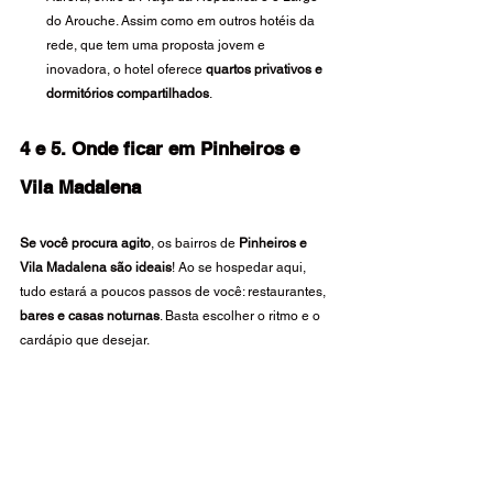
do Arouche. Assim como em outros hotéis da 
rede, que tem uma proposta jovem e 
inovadora, o hotel oferece 
quartos privativos e 
dormitórios compartilhados
.
4 e 5. Onde ficar em Pinheiros e 
Vila Madalena
Se você procura agito
, os bairros de 
Pinheiros e 
Vila Madalena são ideais
! Ao se hospedar aqui, 
tudo estará a poucos passos de você: restaurantes, 
bares e casas noturnas
. Basta escolher o ritmo e o 
cardápio que desejar.
Com a inauguração de novas estações do Metrô 
em Pinheiros, o bairro tem atraído ainda mais 
pessoas. A Rua dos Pinheiros se tornou um 
importante polo gastronômico na cidade e abriga 
centros culturais relevantes, como o 
Instituto Tomie 