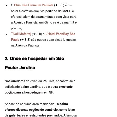
O
Blue Tree Premium Paulista
 (★ 8.5) é um 
hotel 4 estrelas que fica pertinho do MASP e 
oferece, além de apartamentos com vista para 
a Avenida Paulista, um ótimo café da manhã e 
piscina;
Tivoli Mofarrej
 (★ 8.8) e 
L’Hotel PortoBay São 
Paulo
 (★ 8.8) são outras duas dicas luxuosas 
na Avenida Paulista.
2. Onde se hospedar em São 
Paulo: Jardins
Nos arredores da Avenida Paulista, encontra-se o 
sofisticado bairro Jardins, que é outra 
excelente 
opção para a hospedagem em SP
.
Apesar de ser uma área residencial, 
o bairro 
oferece diversas opções de comércio, como lojas 
de grife, bares e restaurantes premiados
. A famosa 