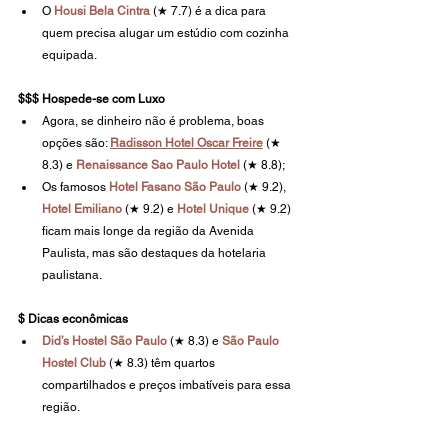
O 
Housi Bela Cintra
 (★ 7.7) é a dica para 
quem precisa alugar um estúdio com cozinha 
equipada.
$$$ Hospede-se com Luxo
Agora, se dinheiro não é problema, boas 
opções são: 
Radisson Hotel Oscar Freire
 (★ 
8.3) e 
Renaissance Sao Paulo Hotel
(★ 8.8);
Os famosos 
Hotel Fasano São Paulo
 (★ 9.2), 
Hotel Emiliano
 (★ 9.2) e 
Hotel Unique
 (★ 9.2) 
ficam mais longe da região da Avenida 
Paulista, mas são destaques da hotelaria 
paulistana.
$ Dicas econômicas
Did’s Hostel São Paulo
 (★ 8.3) e 
São Paulo 
Hostel Club
 (★ 8.3) têm quartos 
compartilhados e preços imbatíveis para essa 
região.