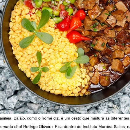
ileia, Balaio, como o nome diz, é um cesto que mistura as diferentes c
omado chef Rodrigo Oliveira. Fica dentro do Instituto Moreira Salles, 