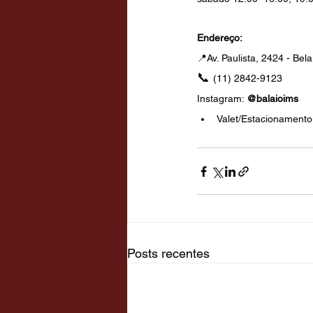
Endereço: 
📍
Av. Paulista, 2424 - Bel
📞 
(11) 2842-9123
Instagram: 
@balaioims
Valet/Estacionamento
Posts recentes