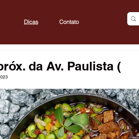
Dicas
Contato
próx. da Av. Paulista (
2023