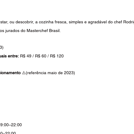
tar, ou descobrir, a cozinha fresca, simples e agradável do chef Rodri
s jurados do Masterchef Brasil.
3)
uais entre:
 R$ 49 / R$ 60 / R$ 120
ncionamento 
⚠️(referência maio de 2023)
19:00–22:00
00–22:00